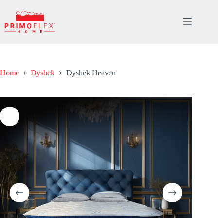
Skip
to
content
Home
Dyshek
Dyshek Heaven