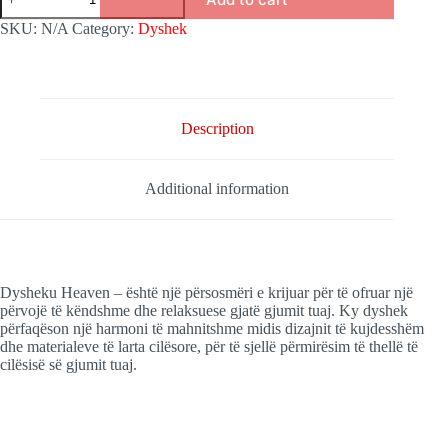
Heaven
quantity
SKU:
N/A
Category:
Dyshek
Description
Additional information
Dysheku Heaven – është një përsosmëri e krijuar për të ofruar një
përvojë të këndshme dhe relaksuese gjatë gjumit tuaj. Ky dyshek
përfaqëson një harmoni të mahnitshme midis dizajnit të kujdesshëm
dhe materialeve të larta cilësore, për të sjellë përmirësim të thellë të
cilësisë së gjumit tuaj.