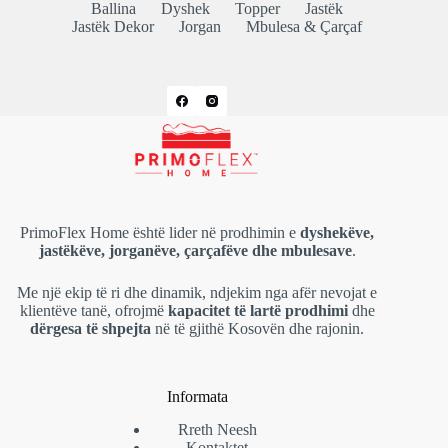
Ballina
Dyshek
Topper
Jastëk
Jastëk Dekor
Jorgan
Mbulesa & Çarçaf
PrimoFlex Home është lider në prodhimin e
dyshekëve,
jastëkëve, jorganëve, çarçafëve dhe mbulesave
.
Me një ekip të ri dhe dinamik, ndjekim nga afër nevojat e
klientëve tanë, ofrojmë
kapacitet të lartë prodhimi
dhe
dërgesa të shpejta
në të gjithë Kosovën dhe rajonin.
Informata
Rreth Neesh
Kontaktet