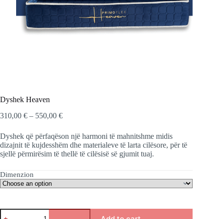
Dyshek Heaven
Price
310,00
€
–
550,00
€
range:
310,00 €
Dyshek që përfaqëson një harmoni të mahnitshme midis
through
dizajnit të kujdesshëm dhe materialeve të larta cilësore, për të
550,00 €
sjellë përmirësim të thellë të cilësisë së gjumit tuaj.
Dimenzion
Dyshek
Add to cart