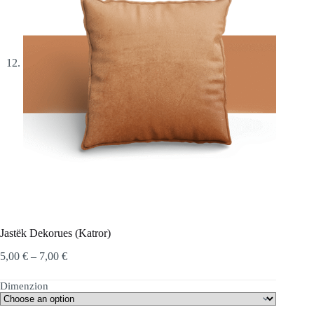
Jastëk Dekorues (Katror)
Price
5,00
€
–
7,00
€
range:
5,00 €
Dimenzion
through
7,00 €