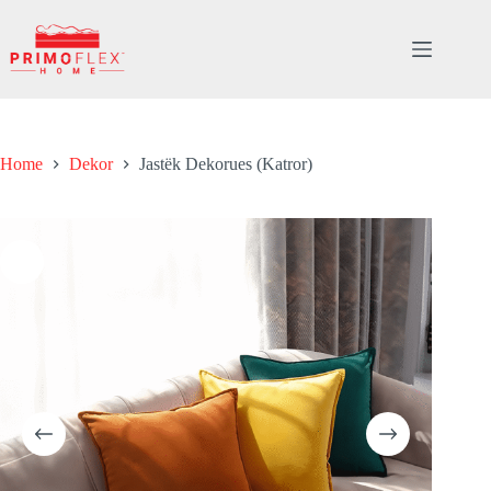
Skip
to
content
Home
Dekor
Jastëk Dekorues (Katror)