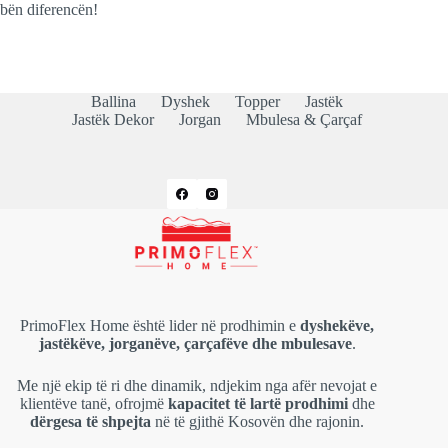
bën diferencën!
Ballina
Dyshek
Topper
Jastëk
Jastëk Dekor
Jorgan
Mbulesa & Çarçaf
PrimoFlex Home është lider në prodhimin e
dyshekëve,
jastëkëve, jorganëve, çarçafëve dhe mbulesave
.
Me një ekip të ri dhe dinamik, ndjekim nga afër nevojat e
klientëve tanë, ofrojmë
kapacitet të lartë prodhimi
dhe
dërgesa të shpejta
në të gjithë Kosovën dhe rajonin.