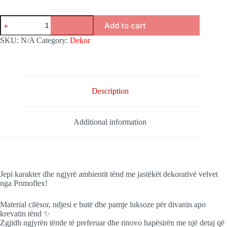
Jastëk
Add to cart
Dekorues
(Katror)
SKU:
N/A
Category:
Dekor
quantity
Description
Additional information
Jepi karakter dhe ngjyrë ambientit tënd me jastëkët dekorativë velvet
nga Primoflex!
Material cilësor, ndjesi e butë dhe pamje luksoze për divanin apo
krevatin tënd ✨
Zgjidh ngjyrën tënde të preferuar dhe rinovo hapësirën me një detaj që