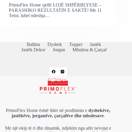
PrimoFlex Home sjellë LOJË SHPËRBLYESE –
PARASHIKO REZULTATIN E SAKTË! Me 11
Tetor, luhet ndeshja…
Ballina
Dyshek
Topper
Jastëk
Jastëk Dekor
Jorgan
Mbulesa & Çarçaf
PrimoFlex Home është lider në prodhimin e
dyshekëve,
jastëkëve, jorganëve, çarçafëve dhe mbulesave
.
Me një ekip të ri dhe dinamik, ndjekim nga afër nevojat e